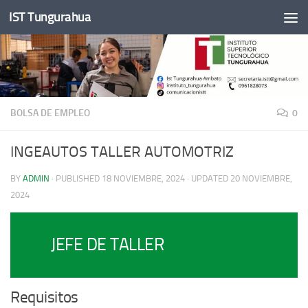
IST Tungurahua
Skip to content
BOLSA DE EMPLEO
0
INGEAUTOS TALLER AUTOMOTRIZ
BY
ADMIN
· PUBLISHED
18 NOVIEMBRE, 2024
· UPDATED
20 NOVIEMBRE,
2024
JEFE DE TALLER
Requisitos