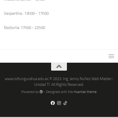
Vespertina : 13h00 - 17h00
Nocturna: 17h00 - 22h00
www.isttungurahua.edu.ec © 2023. Ing. Jenny Nuñez Web Master-
Unidad TI. All Rights Reserved.
Powered by
- Designed with the
Hueman theme