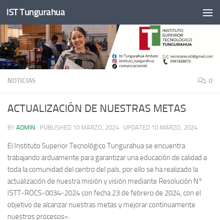
IST Tungurahua
Skip to content
NOTICIAS
0
ACTUALIZACIÓN DE NUESTRAS METAS
BY
ADMIN
· PUBLISHED
10 MARZO, 2024
· UPDATED
10 MARZO, 2024
El Instituto Superior Tecnológico Tungurahua se encuentra
trabajando arduamente para garantizar una educación de calidad a
toda la comunidad del centro del país, por ello se ha realizado la
actualización de nuestra misión y visión mediante Resolución N°
ISTT-ROCS-0034-2024 con fecha 23 de febrero de 2024, con el
objetivo de alcanzar nuestras metas y mejorar continuamente
nuestros procesos».