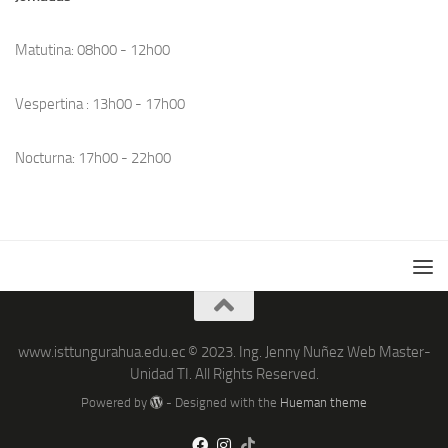
Matutina: 08h00 - 12h00
Vespertina : 13h00 - 17h00
Nocturna: 17h00 - 22h00
www.isttungurahua.edu.ec © 2023. Ing. Jenny Nuñez Web Master-
Unidad TI. All Rights Reserved.
Powered by
- Designed with the
Hueman theme