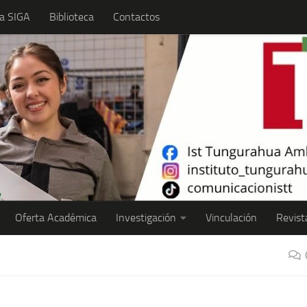
a SIGA
Biblioteca
Contactos
Oferta Académica
Investigación
Vinculación
Revist