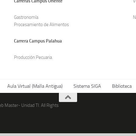
Carreras Campus Oriente
V
Gastronomía
N
Procesamiento de Alimentos
Carrera Campus Palahua
Producción Pecuaria
Aula Virtual (Malla Antigua)
Sistema SIGA
Biblioteca
 Master- Unidad TI. All Rights