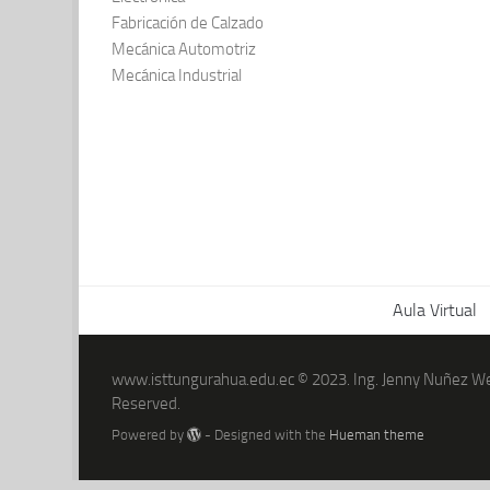
Fabricación de Calzado
Mecánica Automotriz
Mecánica Industrial
Aula Virtual
www.isttungurahua.edu.ec © 2023. Ing. Jenny Nuñez Web
Reserved.
Powered by
- Designed with the
Hueman theme