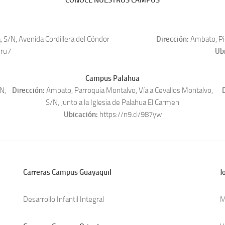
CONOCE NUESTROS CAMPUS
 S/N, Avenida Cordillera del Cóndor
Dirección:
Ambato, Pic
mru7
Ub
Campus Palahua
N,
Dirección:
Ambato, Parroquia Montalvo, Vía a Cevallos Montalvo,
D
S/N, Junto a la Iglesia de Palahua El Carmen
Ubicación:
https://n9.cl/987yw
Carreras Campus Guayaquil
J
Desarrollo Infantil Integral
M