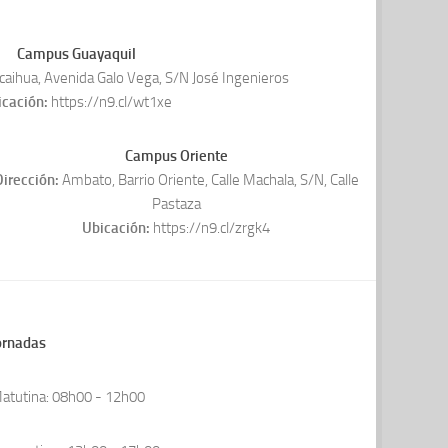
Campus Guayaquil
aihua, Avenida Galo Vega, S/N José Ingenieros
icación:
https://n9.cl/wt1xe
Campus Oriente
irección:
Ambato, Barrio Oriente, Calle Machala, S/N, Calle
Pastaza
Ubicación:
https://n9.cl/zrgk4
ornadas
atutina: 08h00 - 12h00