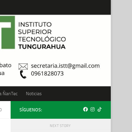
a ÑanTec
Noticias
0
SÍGUENOS:
NEXT STORY