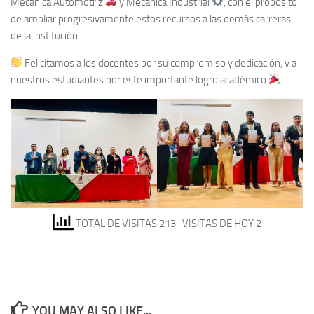
Mecánica Automotriz
y Mecánica Industrial
, con el propósito
de ampliar progresivamente estos recursos a las demás carreras
de la institución.
Felicitamos a los docentes por su compromiso y dedicación, y a
nuestros estudiantes por este importante logro académico
.
TOTAL DE VISITAS 213
, VISITAS DE HOY 2
YOU MAY ALSO LIKE...