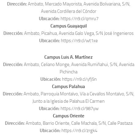
Dirección:
Ambato, Mercado Mayorista, Avenida Bolivariana, S/N,
Avenida Cordillera del Cóndor
Ubicación:
https://n9.cl/qmru7
Campus Guayaquil
Dirección:
Ambato, Picaihua, Avenida Galo Vega, S/N José Ingenieros
Ubicación:
https://n9.cl/wt1xe
Campus Luis A. Martínez
Dirección:
Ambato, Celiano Monge, Avenida Rumiñahui, S/N, Avenida
Pichincha
Ubicación:
https://n9.cl/yfj5n
Campus Palahua
Dirección:
Ambato, Parroquia Montalvo, Vía a Cevallos Montalvo, S/N,
Junto a la Iglesia de Palahua El Carmen
Ubicación:
https://n9.cl/987yw
Campus Oriente
Dirección:
Ambato, Barrio Oriente, Calle Machala, S/N, Calle Pastaza
Ubicación:
https://n9.cl/zrgk4