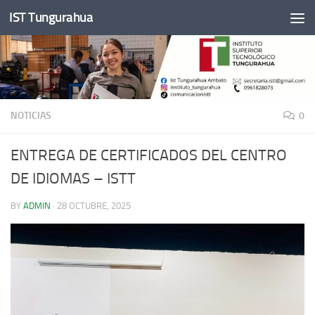
IST Tungurahua
Skip to content
NOTICIAS
0
ENTREGA DE CERTIFICADOS DEL CENTRO
DE IDIOMAS – ISTT
BY
ADMIN
·
28 OCTUBRE, 2025