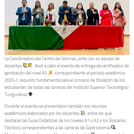
La Coordinadora del Centro de Idiomas, junto con su equipo de
docentes
, llevó a cabo el evento de entrega de certificados de
aprobación del nivel A2
, correspondiente al período académico
2025-I, requisito fundamental para el proceso de titulación de los
estudiantes de todas las carreras del Instituto Superior Tecnológico
Tungurahua
.
Durante el evento se presentaron también los recursos
académicos elaborados por los docentes
, entre los que
destacan las Guías Didácticas de los niveles A1 y A2 y los Glosarios
Técnicos correspondientes a las carreras de Gastronomía
,