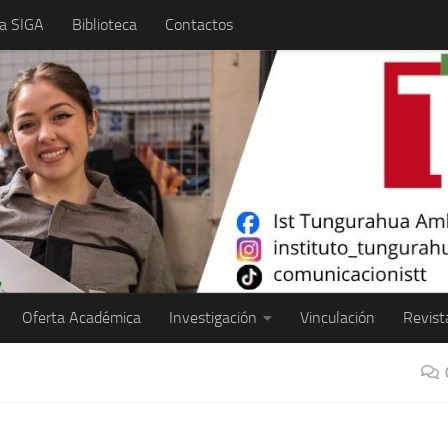
a SIGA
Biblioteca
Contactos
Oferta Académica
Investigación
Vinculación
Revist