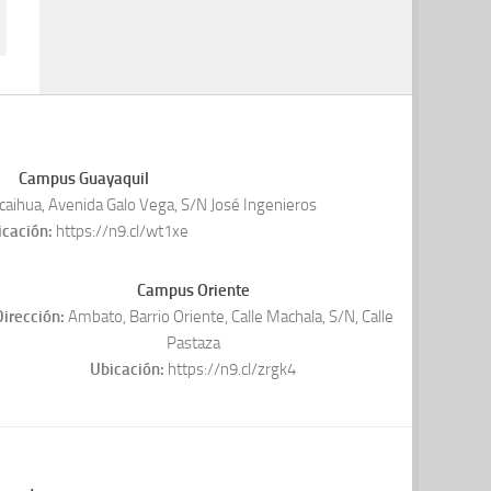
Campus Guayaquil
aihua, Avenida Galo Vega, S/N José Ingenieros
icación:
https://n9.cl/wt1xe
Campus Oriente
irección:
Ambato, Barrio Oriente, Calle Machala, S/N, Calle
Pastaza
Ubicación:
https://n9.cl/zrgk4