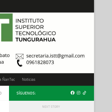
a ÑanTec
Noticias
0
SÍGUENOS:
NEXT STORY