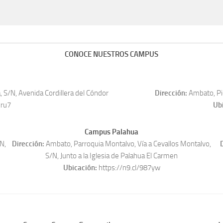
CONOCE NUESTROS CAMPUS
 S/N, Avenida Cordillera del Cóndor
Dirección:
Ambato, Pic
mru7
Ub
Campus Palahua
N,
Dirección:
Ambato, Parroquia Montalvo, Vía a Cevallos Montalvo,
D
S/N, Junto a la Iglesia de Palahua El Carmen
Ubicación:
https://n9.cl/987yw