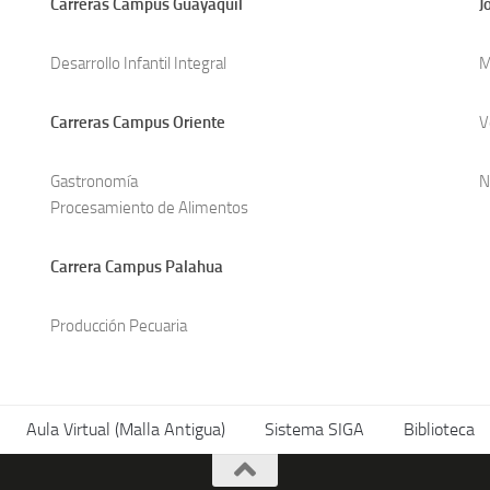
Carreras Campus Guayaquil
J
Desarrollo Infantil Integral
M
Carreras Campus Oriente
V
Gastronomía
N
Procesamiento de Alimentos
Carrera Campus Palahua
Producción Pecuaria
Aula Virtual (Malla Antigua)
Sistema SIGA
Biblioteca