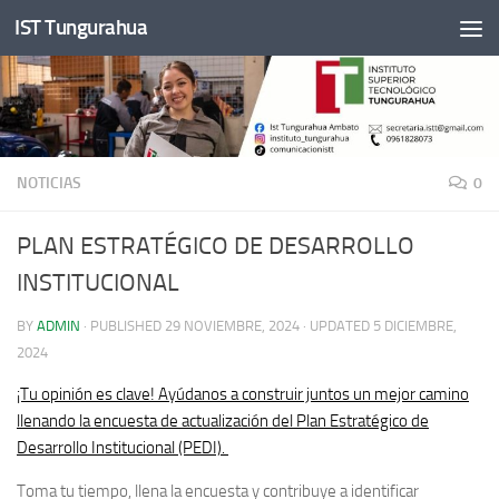
IST Tungurahua
Skip to content
NOTICIAS
0
PLAN ESTRATÉGICO DE DESARROLLO
INSTITUCIONAL
BY
ADMIN
· PUBLISHED
29 NOVIEMBRE, 2024
· UPDATED
5 DICIEMBRE,
2024
¡Tu opinión es clave! Ayúdanos a construir juntos un mejor camino
llenando la encuesta de actualización del Plan Estratégico de
Desarrollo Institucional (PEDI).
Toma tu tiempo, llena la encuesta y contribuye a identificar