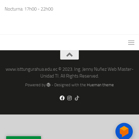
Nocturna: 17h00 - 22h00
www.isttungurahua.edu.ec © 2023. Ing. Jenny Nuñez Web Master-
Unidad TI. All Rights Reserved.
Powered by
- Designed with the
Hueman theme