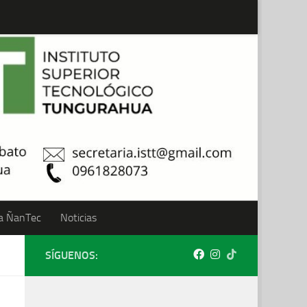
a ÑanTec
Noticias
SÍGUENOS: