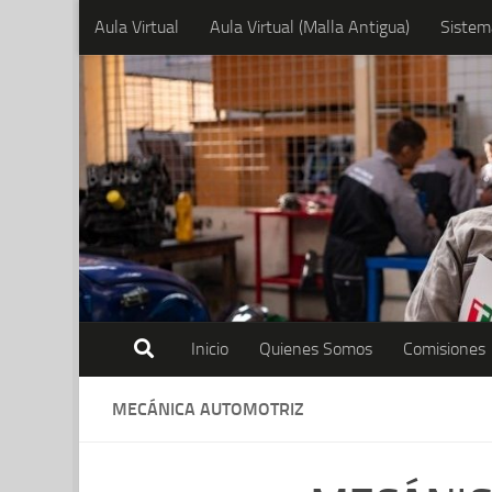
Aula Virtual
Aula Virtual (Malla Antigua)
Sistem
Skip to content
Inicio
Quienes Somos
Comisiones
MECÁNICA AUTOMOTRIZ