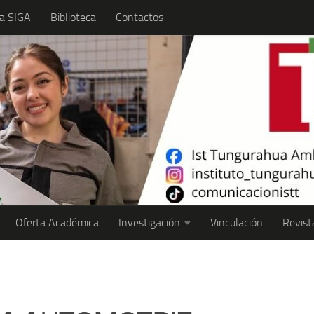
a SIGA
Biblioteca
Contactos
Oferta Académica
Investigación
Vinculación
Revist