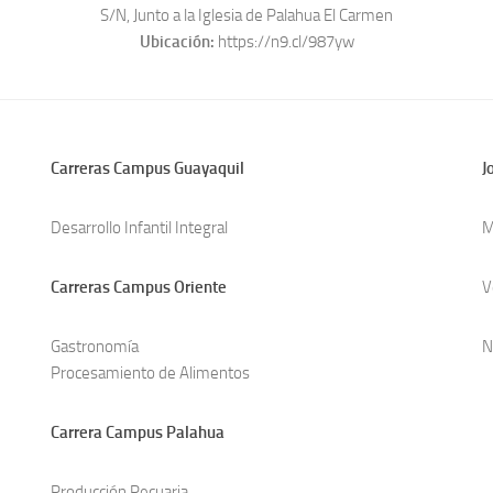
S/N, Junto a la Iglesia de Palahua El Carmen
Ubicación:
https://n9.cl/987yw
Carreras Campus Guayaquil
J
Desarrollo Infantil Integral
M
Carreras Campus Oriente
V
Gastronomía
N
Procesamiento de Alimentos
Carrera Campus Palahua
Producción Pecuaria