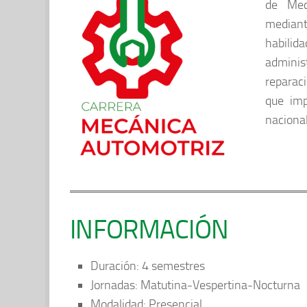
de Mec
mediant
habilid
adminis
reparac
que imp
nacional
INFORMACIÓN
Duración: 4 semestres
Jornadas: Matutina-Vespertina-Nocturna
Modalidad: Presencial