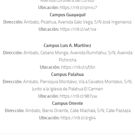
Avenida Cordillera del Cóndor
Ubicación:
https://n9.cl/qmru7
Campus Guayaquil
Dirección:
Ambato, Picaihua, Avenida Galo Vega, S/N José Ingenieros
Ubicación:
https://n9.cl/wt1xe
Campus Luis A. Martínez
Dirección:
Ambato, Celiano Monge, Avenida Rumiñahui, S/N, Avenida
Pichincha
Ubicación:
https://n9.cl/yfj5n
Campus Palahua
Dirección:
Ambato, Parroquia Montalvo, Vía a Cevallos Montalvo, S/N,
Junto a la Iglesia de Palahua El Carmen
Ubicación:
https://n9.cl/987yw
Campus Oriente
Dirección:
Ambato, Barrio Oriente, Calle Machala, S/N, Calle Pastaza
Ubicación:
https://n9.cl/zrgk4