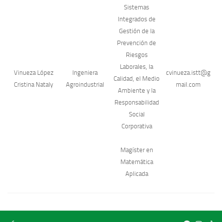
Sistemas
Integrados de
Gestión de la
Prevención de
Riesgos
Laborales, la
Vinueza López
Ingeniera
cvinueza.istt@g
Calidad, el Medio
Cristina Nataly
Agroindustrial
mail.com
Ambiente y la
Responsabilidad
Social
Corporativa
Magíster en
Matemática
Aplicada