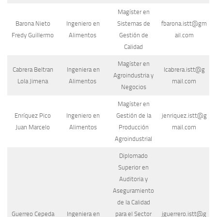
Magíster en
Barona Nieto
Ingeniero en
Sistemas de
fbarona.istt@gm
Fredy Guillermo
Alimentos
Gestión de
ail.com
Calidad
Magíster en
Cabrera Beltran
Ingeniera en
lcabrera.istt@g
Agroindustria y
Lola Jimena
Alimentos
mail.com
Negocios
Magíster en
Enríquez Pico
Ingeniero en
Gestión de la
jenriquez.istt@g
Juan Marcelo
Alimentos
Producción
mail.com
Agroindustrial
Diplomado
Superior en
Auditoria y
Aseguramiento
de la Calidad
Guerreo Cepeda
Ingeniera en
para el Sector
jguerrero.istt@g