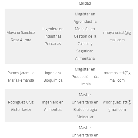
Calidad
Magíster en
Agroindustria
Ingeniera en
Mención en
Moyano Sánchez
rmoyano.istt@g
Industrias
Gestión de la
Rosa Aurora
mail.com
Pecuarias
Calidad y
Seguridad
Alimentaria
Magíster en
Ramos Jaramillo
Ingeniera
mramos.istt@g
Producción más
María Fernanda
Bioquímica
mail.com
Limpia
Master
Rodríguez Cruz
Ingeniero en
Universitario en
vrodriguez.istt@
Víctor Javier
Alimentos
Biotecnología
gmail.com
Molecular
Master
Universitario en