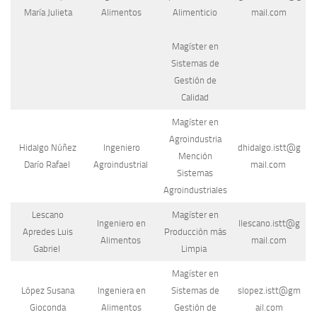
María Julieta
Alimentos
Alimenticio
mail.com
Magíster en
Sistemas de
Gestión de
Calidad
Magíster en
Agroindustria
Hidalgo Núñez
Ingeniero
dhidalgo.istt@g
Mención
Darío Rafael
Agroindustrial
mail.com
Sistemas
Agroindustriales
Lescano
Magíster en
Ingeniero en
llescano.istt@g
Apredes Luis
Producción más
Alimentos
mail.com
Gabriel
Limpia
Magíster en
López Susana
Ingeniera en
Sistemas de
slopez.istt@gm
Gioconda
Alimentos
Gestión de
ail.com