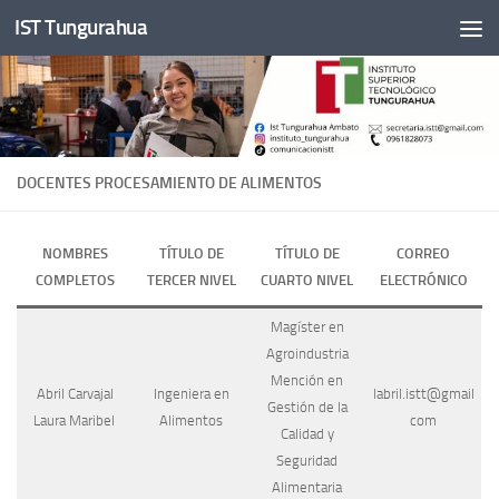
IST Tungurahua
Skip to content
DOCENTES PROCESAMIENTO DE ALIMENTOS
NOMBRES
TÍTULO DE
TÍTULO DE
CORREO
COMPLETOS
TERCER NIVEL
CUARTO NIVEL
ELECTRÓNICO
Magíster en
Agroindustria
Mención en
Abril Carvajal
Ingeniera en
labril.istt@gmail
Gestión de la
Laura Maribel
Alimentos
com
Calidad y
Seguridad
Alimentaria